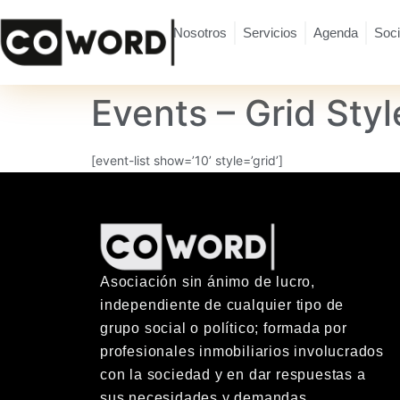
Nosotros
Servicios
Agenda
Soc
Events – Grid Styl
[event-list show=’10’ style=’grid’]
Asociación sin ánimo de lucro,
independiente de cualquier tipo de
grupo social o político; formada por
profesionales inmobiliarios involucrados
con la sociedad y en dar respuestas a
sus necesidades y demandas.